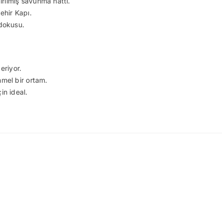
ilmiş savunma hattı.
ehir Kapı.
dokusu.
eriyor.
el bir ortam.
n ideal.