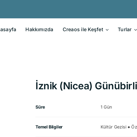
asayfa
Hakkımızda
Creaos ile Keşfet
Turlar
İznik (Nicea) Günübirl
Süre
1 Gün
Temel Bilgiler
Kültür Gezisi ● Ö