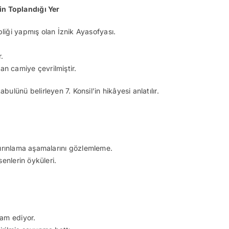
in Toplandığı Yer
pliği yapmış olan İznik Ayasofyası.
.
 camiye çevrilmiştir.
ulünü belirleyen 7. Konsil’in hikâyesi anlatılır.
fırınlama aşamalarını gözlemleme.
enlerin öyküleri.
vam ediyor.