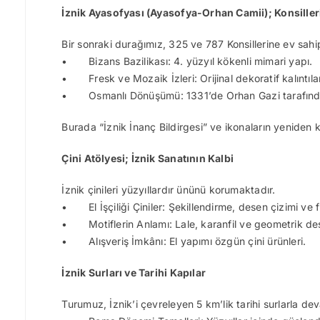
İznik Ayasofyası (Ayasofya-Orhan Camii); Konsiller
Bir sonraki durağımız, 325 ve 787 Konsillerine ev sahi
• Bizans Bazilikası: 4. yüzyıl kökenli mimari yapı.
• Fresk ve Mozaik İzleri: Orijinal dekoratif kalıntılar
• Osmanlı Dönüşümü: 1331’de Orhan Gazi tarafından
Burada “İznik İnanç Bildirgesi” ve ikonaların yeniden kab
Çini Atölyesi; İznik Sanatının Kalbi
İznik çinileri yüzyıllardır ününü korumaktadır.
• El İşçiliği Çiniler: Şekillendirme, desen çizimi ve 
• Motiflerin Anlamı: Lale, karanfil ve geometrik des
• Alışveriş İmkânı: El yapımı özgün çini ürünleri.
İznik Surları ve Tarihi Kapılar
Turumuz, İznik’i çevreleyen 5 km’lik tarihi surlarla de