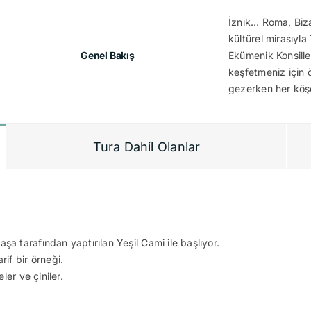
İznik… Roma, Biza
kültürel mirasıyla 
Genel Bakış
Ekümenik Konsille
keşfetmeniz için ö
gezerken her köşen
Tura Dahil Olanlar
şa tarafından yaptırılan Yeşil Cami ile başlıyor.
f bir örneği.
er ve çiniler.