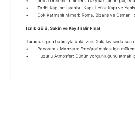
• Roma Dönemi Temelleri: Yüzyıllar içinde güçlendir
• Tarihi Kapılar: İstanbul Kapı, Lefke Kapı ve Yeniş
• Çok Katmanlı Mimari: Roma, Bizans ve Osmanlı 
İznik Gölü; Sakin ve Keyifli Bir Final
Turumuz, gün batımıyla ünlü İznik Gölü kıyısında sona 
• Panoramik Manzara: Fotoğraf molası için mükemm
• Huzurlu Atmosfer: Günün yorgunluğunu atmak içi